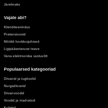
Järelmaks
Vajate abi?
Klienditeenindus
Pretensioonid
Mööbli hooldusjuhised
Ligipääsetavuse teave
Vana elektroonika vastuvõtt
Populaarsed kategooriad
Diivanid ja tugitoolid
Nurgadiivanid
Diivanvoodid
Voodid ja madratsid
Kušetid