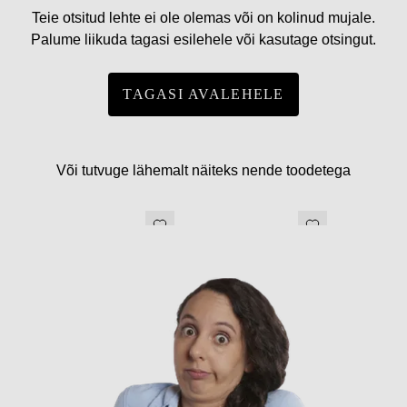
Teie otsitud lehte ei ole olemas või on kolinud mujale.
Palume liikuda tagasi esilehele või kasutage otsingut.
TAGASI AVALEHELE
Või tutvuge lähemalt näiteks nende toodetega