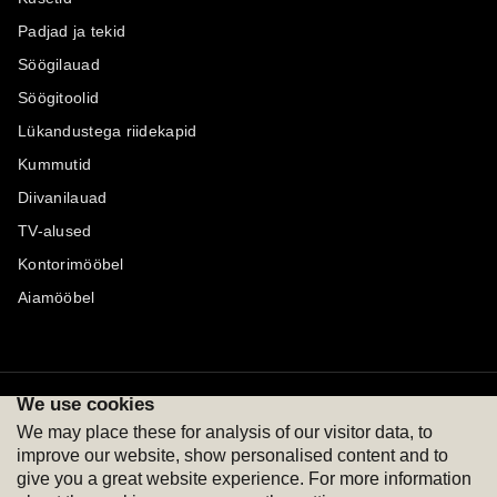
Padjad ja tekid
Söögilauad
Söögitoolid
Lükandustega riidekapid
Kummutid
Diivanilauad
TV-alused
Kontorimööbel
Aiamööbel
We use cookies
Maksevõimalused
Jälgi meid
We may place these for analysis of our visitor data, to
improve our website, show personalised content and to
give you a great website experience. For more information