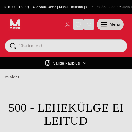
(E–R 10:00–18:00) +372 5800 3683 | Masku Tallinna ja Tartu mööblipoodide kliendit
Menu
Valige kauplus
Avaleht
500 - LEHEKÜLGE EI
LEITUD