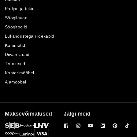
Padjad ja tekid
Söögilauad
Söögitoolid
Lükandustega riidekapid
Kummutid
Diivanilauad
TV-alused
Kontorimööbel
Aiamööbel
Maksevõimalused
Jälgi meid