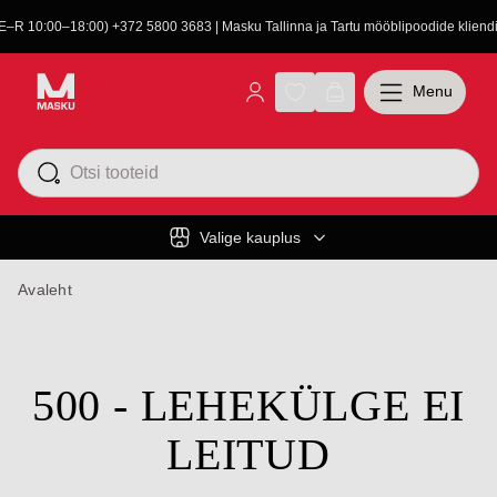
(E–R 10:00–18:00) +372 5800 3683 | Masku Tallinna ja Tartu mööblipoodide kliendit
Menu
Valige kauplus
Avaleht
500 - LEHEKÜLGE EI
LEITUD