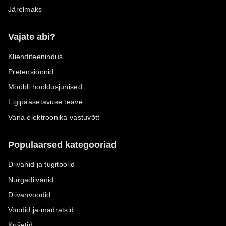
Järelmaks
Vajate abi?
Klienditeenindus
Pretensioonid
Mööbli hooldusjuhised
Ligipääsetavuse teave
Vana elektroonika vastuvõtt
Populaarsed kategooriad
Diivanid ja tugitoolid
Nurgadiivanid
Diivanvoodid
Voodid ja madratsid
Kušetid