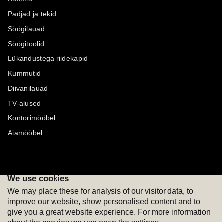
Padjad ja tekid
Söögilauad
Söögitoolid
Lükandustega riidekapid
Kummutid
Diivanilauad
TV-alused
Kontorimööbel
Aiamööbel
We use cookies
Maksevõimalused
Jälgi meid
We may place these for analysis of our visitor data, to
improve our website, show personalised content and to
give you a great website experience. For more information