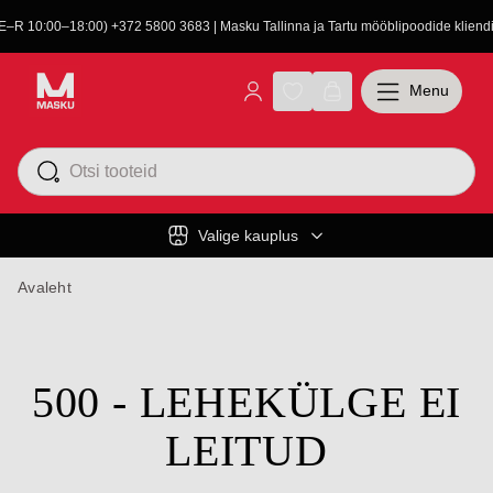
(E–R 10:00–18:00) +372 5800 3683 | Masku Tallinna ja Tartu mööblipoodide kliendit
Menu
Valige kauplus
Avaleht
500 - LEHEKÜLGE EI
LEITUD