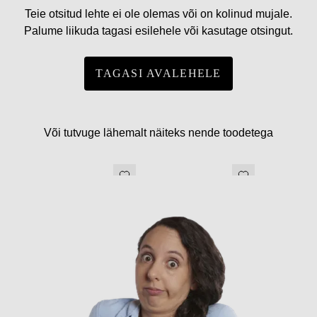
Teie otsitud lehte ei ole olemas või on kolinud mujale.
Palume liikuda tagasi esilehele või kasutage otsingut.
TAGASI AVALEHELE
Või tutvuge lähemalt näiteks nende toodetega