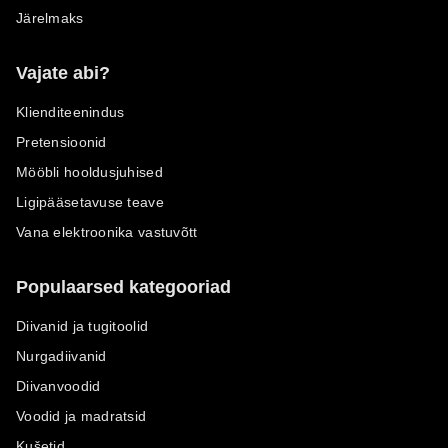
Järelmaks
Vajate abi?
Klienditeenindus
Pretensioonid
Mööbli hooldusjuhised
Ligipääsetavuse teave
Vana elektroonika vastuvõtt
Populaarsed kategooriad
Diivanid ja tugitoolid
Nurgadiivanid
Diivanvoodid
Voodid ja madratsid
Kušetid