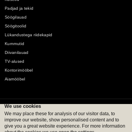
Padjad ja tekid
Söögilauad
Söögitoolid
Lükandustega riidekapid
Kummutid
Diivanilauad
TV-alused
Kontorimööbel
Aiamööbel
We use cookies
Maksevõimalused
Jälgi meid
We may place these for analysis of our visitor data, to
improve our website, show personalised content and to
give you a great website experience. For more information