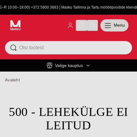
(E–R 10:00–18:00) +372 5800 3683 | Masku Tallinna ja Tartu mööblipoodide kliendit
Menu
Valige kauplus
Avaleht
500 - LEHEKÜLGE EI
LEITUD