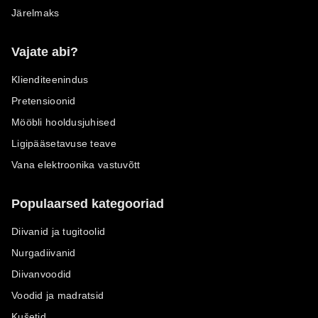
Järelmaks
Vajate abi?
Klienditeenindus
Pretensioonid
Mööbli hooldusjuhised
Ligipääsetavuse teave
Vana elektroonika vastuvõtt
Populaarsed kategooriad
Diivanid ja tugitoolid
Nurgadiivanid
Diivanvoodid
Voodid ja madratsid
Kušetid