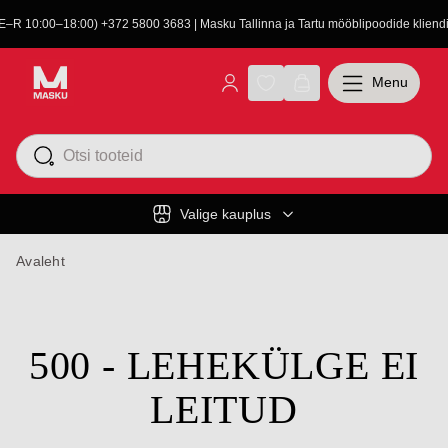
(E–R 10:00–18:00) +372 5800 3683 | Masku Tallinna ja Tartu mööblipoodide kliendit
Menu
Valige kauplus
Avaleht
500 - LEHEKÜLGE EI
LEITUD