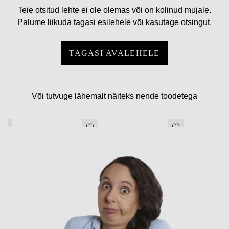
Teie otsitud lehte ei ole olemas või on kolinud mujale.
Palume liikuda tagasi esilehele või kasutage otsingut.
TAGASI AVALEHELE
Või tutvuge lähemalt näiteks nende toodetega