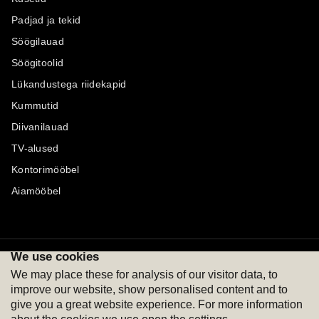
Padjad ja tekid
Söögilauad
Söögitoolid
Lükandustega riidekapid
Kummutid
Diivanilauad
TV-alused
Kontorimööbel
Aiamööbel
We use cookies
Maksevõimalused
Jälgi meid
We may place these for analysis of our visitor data, to
improve our website, show personalised content and to
give you a great website experience. For more information