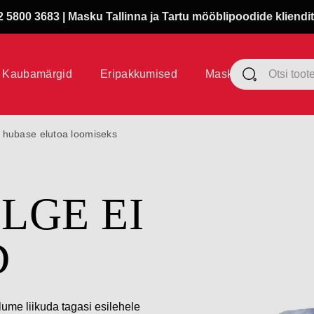
 5800 3683 | Masku Tallinna ja Tartu mööblipoodide kliendit
Kaubamärgid
Eripakkumised
Masku klubi
si hubase elutoa loomiseks
ÜLGE EI
D
lume liikuda tagasi esilehele