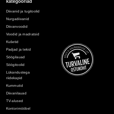
kategooriad
Diivanid ja tugitoolid
Nurgadiivanid
Diivanvoodid
Voodid ja madratsid
Kušetid
Padjad ja tekid
Söögilauad
Söögitoolid
Lükandustega
riidekapid
Kummutid
Diivanilauad
TV-alused
Kontorimööbel