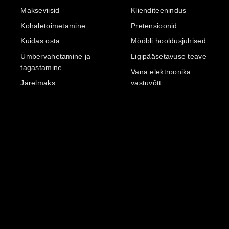
Makseviisid
Klienditeenindus
Kohaletoimetamine
Pretensioonid
Kuidas osta
Mööbli hooldusjuhised
Ümbervahetamine ja
Ligipääsetavuse teave
tagastamine
Vana elektroonika
Järelmaks
vastuvõtt