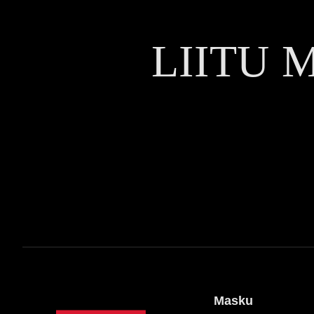
LIITU 
Masku