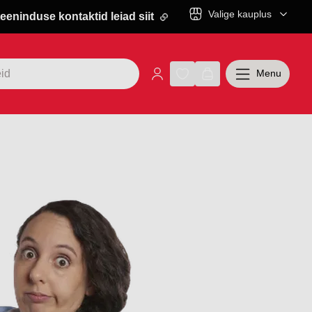
Valige kauplus
eeninduse kontaktid leiad siit
Menu