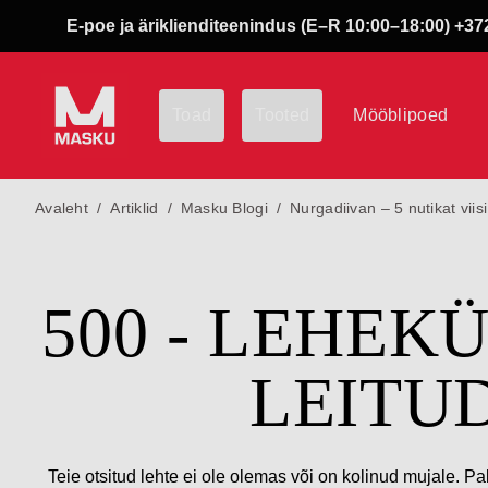
E-poe ja äriklienditeenindus (E–R 10:00–18:00) +372
Toad
Tooted
Mööblipoed
Avaleht
/
Artiklid
/
Masku Blogi
/
Nurgadiivan – 5 nutikat vii
500 - LEHEK
LEITU
Teie otsitud lehte ei ole olemas või on kolinud mujale. Pa