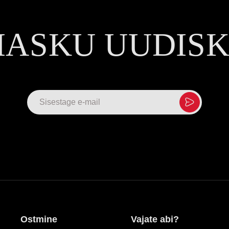
MASKU UUDIS
Ostmine
Vajate abi?