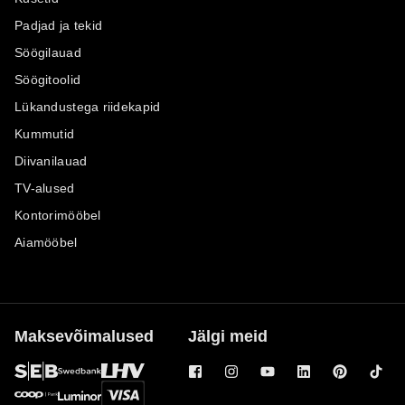
Padjad ja tekid
Söögilauad
Söögitoolid
Lükandustega riidekapid
Kummutid
Diivanilauad
TV-alused
Kontorimööbel
Aiamööbel
Maksevõimalused
Jälgi meid