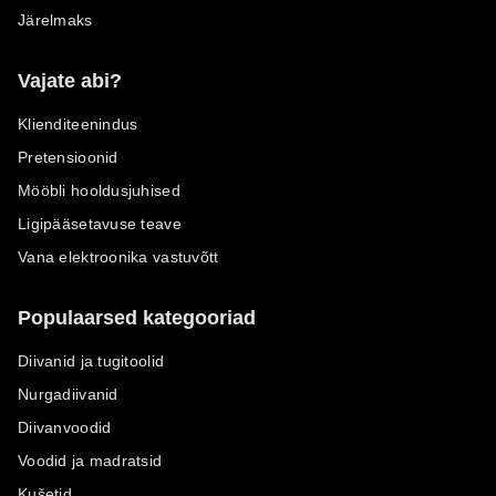
Järelmaks
Vajate abi?
Klienditeenindus
Pretensioonid
Mööbli hooldusjuhised
Ligipääsetavuse teave
Vana elektroonika vastuvõtt
Populaarsed kategooriad
Diivanid ja tugitoolid
Nurgadiivanid
Diivanvoodid
Voodid ja madratsid
Kušetid