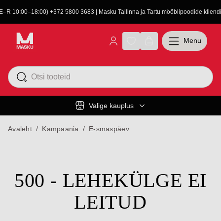
(E–R 10:00–18:00) +372 5800 3683 | Masku Tallinna ja Tartu mööblipoodide kliendit
Menu
Valige kauplus
Avaleht
/
Kampaania
/
E-smaspäev
500 - LEHEKÜLGE EI
LEITUD