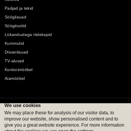
Padjad ja tekid
Söögilauad
Söögitoolid
Lükandustega riidekapid
Kummutid
Diivanilauad
TV-alused
Kontorimööbel
Aiamööbel
We use cookies
Maksevõimalused
Jälgi meid
We may place these for analysis of our visitor data, to
improve our website, show personalised content and to
give you a great website experience. For more information