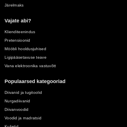
Järelmaks
Vajate abi?
Klienditeenindus
Pretensioonid
Mööbli hooldusjuhised
Ligipääsetavuse teave
Vana elektroonika vastuvõtt
Populaarsed kategooriad
Diivanid ja tugitoolid
Nurgadiivanid
Diivanvoodid
Voodid ja madratsid
Kušetid