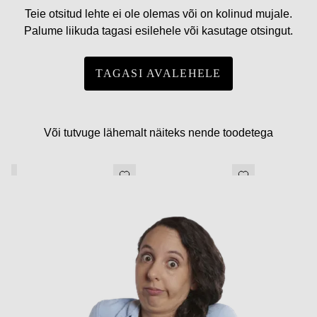
Teie otsitud lehte ei ole olemas või on kolinud mujale.
Palume liikuda tagasi esilehele või kasutage otsingut.
TAGASI AVALEHELE
Või tutvuge lähemalt näiteks nende toodetega