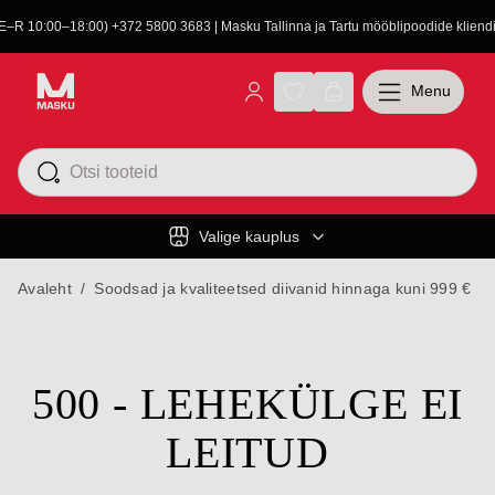
(E–R 10:00–18:00) +372 5800 3683 | Masku Tallinna ja Tartu mööblipoodide kliendit
Menu
Valige kauplus
Avaleht
/
Soodsad ja kvaliteetsed diivanid hinnaga kuni 999 €
500 - LEHEKÜLGE EI
LEITUD